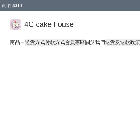
買2件減$10
任選兩件減$10
買兩盒減$10
買兩件減$10
買2件減$10
4C cake house
商品
送貨方式
付款方式
會員專區
關於我們
退貨及退款政策