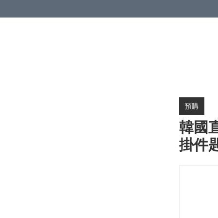
預購
韓國直
掛件