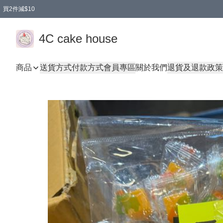
買2件減$10
任選兩件減$10
買兩盒減$10
買兩件減$10
買2件減$10
4C cake house
商品
送貨方式
付款方式
會員專區
關於我們
退貨及退款政策