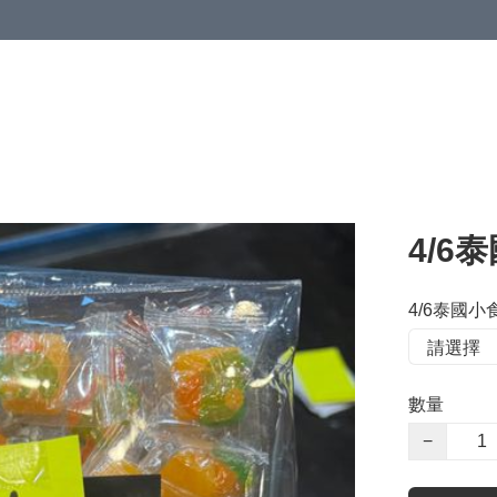
4/6
4/6泰國小
數量
−