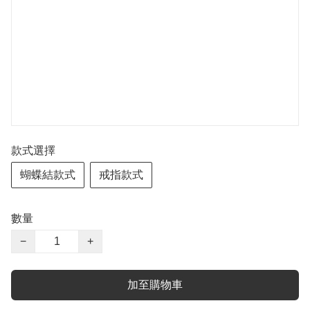
款式選擇
蝴蝶結款式
戒指款式
數量
−
+
加至購物車