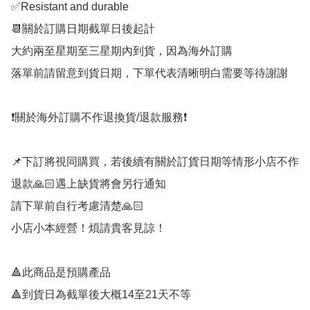
✅Resistant and durable

📆關於訂購日期截單日後起計

大約兩至星期至三星期內到貨，因為海外訂購

落單前請留意到貨日期，下單代表清晰明白需要等待謝謝

❗️關於海外訂購不作退換貨/退款服務❗️

📌下訂將視同購買，若後續有關於訂貨日期等情形小店不作
退款🙏🏻遇上缺貨將會另行通知

請下單前自行考慮清楚🙏🏻

小店小本經營！煩請貴客見諒！

🔺此商品是預購產品

🔺到貨日為截單後大概14至21天不等
