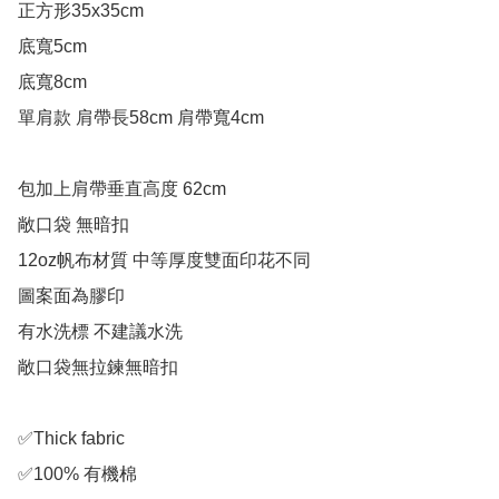
正方形35x35cm

底寬5cm

底寬8cm

單肩款 肩帶長58cm 肩帶寬4cm

包加上肩帶垂直高度 62cm

敞口袋 無暗扣

12oz帆布材質 中等厚度雙面印花不同

圖案面為膠印

有水洗標 不建議水洗

敞口袋無拉鍊無暗扣

✅Thick fabric

✅100% 有機棉
