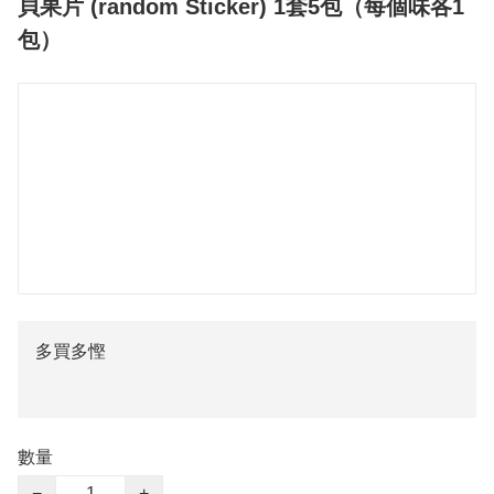
貝果片 (random Sticker) 1套5包（每個味各1
包）
多買多慳
數量
−
+