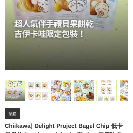
預購
Chiikawa] Delight Project Bagel Chip 低卡