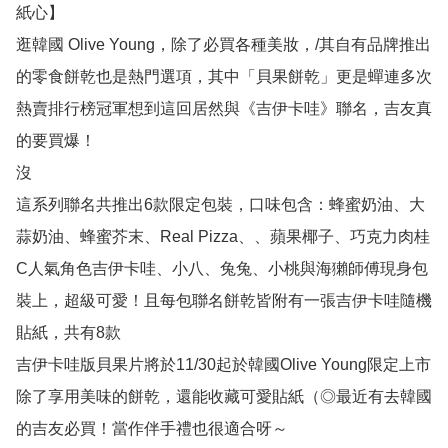
紙心】

逛韓國 Olive Young，除了必買各種美妝，/其自有品牌推出
的零食餅乾也是熱門選項，其中「貝果餅乾」更是蟬連多次
熱賣排行榜冠軍想到這回居然與《吉伊卡哇》聯名，吉友真
的要買爆！

沒

這系列聯名共推出6款限定包裝，口味包含：蜂蜜奶油、大
蒜奶油、蜂蜜芥末、Real Pizza、、蘋果椰子、巧克力肉桂
C人氣角色吉伊卡哇、小八、兔兔、小桃與海獺師傅現身包
裝上，超級可愛！且每包聯名餅乾皆附有一張吉伊卡哇隨機
貼紙，共有8款

吉伊卡哇版貝果片將於11/30起於韓國Olive Young限定上市
除了享用美味的餅乾，還能收藏可愛貼紙（◎最近有去韓國
的吉友必買！當作伴手禮也很適合呀～
