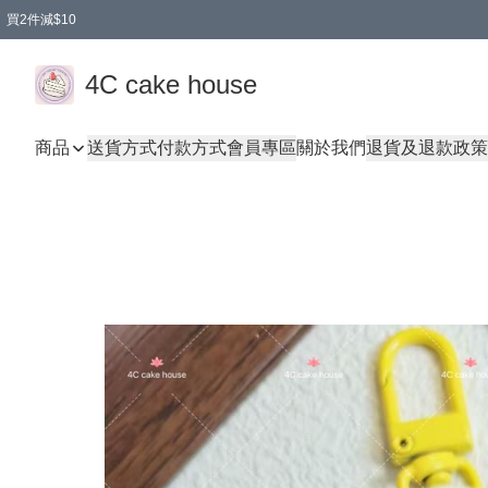
買2件減$10
任選兩件減$10
買兩盒減$10
買兩件減$10
買2件減$10
4C cake house
商品
送貨方式
付款方式
會員專區
關於我們
退貨及退款政策