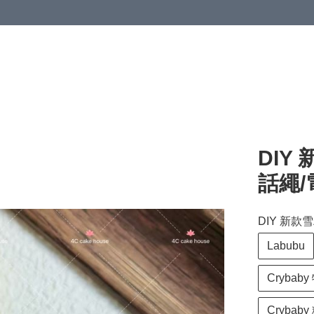
DIY
話繩
DIY 新
Labubu
Cryba
Cryba