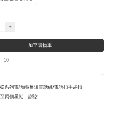
+
加至購物車
 10
−
雪糕系列電話繩/長短電話繩/電話扣手袋扣

至兩個星期，謝謝