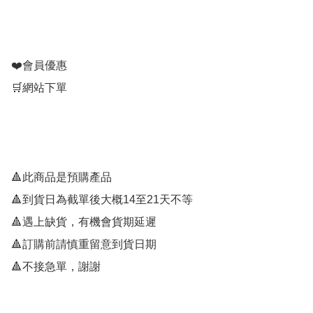
❤️會員優惠

🛒網站下單

🔺此商品是預購產品

🔺到貨日為截單後大概14至21天不等

🔺遇上缺貨，有機會貨期延遲

🔺訂購前請慎重留意到貨日期
