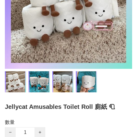
Jellycat Amusables Toilet Roll 廁紙 🧻
數量
−
+